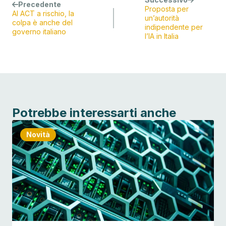
Precedente
Proposta per
AI ACT a rischio, la
un’autorità
colpa è anche del
indipendente per
governo italiano
l’IA in Italia
Potrebbe interessarti anche
Novità