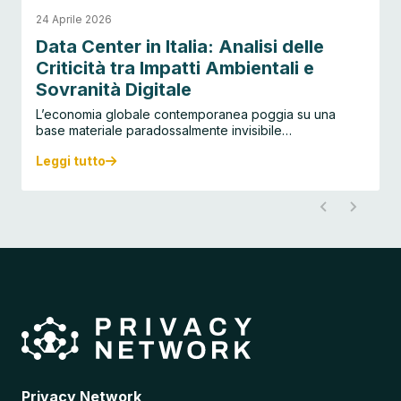
24 Aprile 2026
Data Center in Italia: Analisi delle
Criticità tra Impatti Ambientali e
Sovranità Digitale
L’economia globale contemporanea poggia su una
base materiale paradossalmente invisibile…
Leggi tutto
D
a
t
a
C
e
n
t
e
r
i
n
I
t
a
Privacy Network