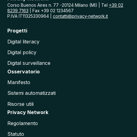
l
Corso Buenos Aires n. 77 -20124 Milano (MI) | Tel
+39 02
i
8239 7163
| Fax +39 02 1234567
a
P.IVA IT11325330964 |
contatti@privacy-network.it
:
A
Progetti
n
a
Digital literacy
l
i
Digital policy
s
i
Digital surveillance
d
e
Osservatorio
l
l
Manifesto
e
C
Sistemi automatizzati
r
i
Risorse utili
t
Privacy Network
i
c
Regolamento
i
t
Statuto
à