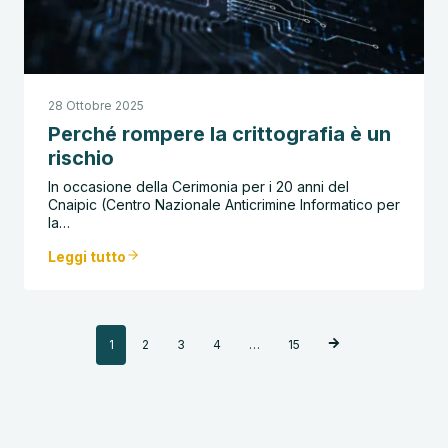
28 Ottobre 2025
Perché rompere la crittografia è un
rischio
In occasione della Cerimonia per i 20 anni del
Cnaipic (Centro Nazionale Anticrimine Informatico per
la…
Leggi tutto
Navigazione
1
2
3
4
…
15
articoli