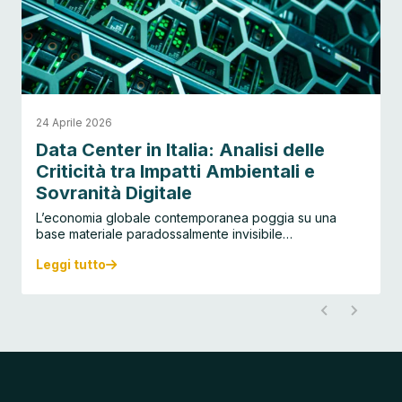
24 Aprile 2026
Data Center in Italia: Analisi delle
Criticità tra Impatti Ambientali e
Sovranità Digitale
L’economia globale contemporanea poggia su una
base materiale paradossalmente invisibile…
Leggi tutto
D
a
t
a
C
e
n
t
e