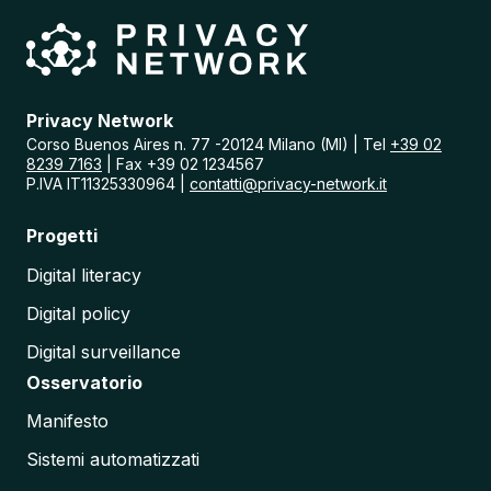
r
i
n
I
t
a
Privacy Network
l
Corso Buenos Aires n. 77 -20124 Milano (MI) | Tel
+39 02
i
8239 7163
| Fax +39 02 1234567
a
P.IVA IT11325330964 |
contatti@privacy-network.it
:
A
Progetti
n
a
Digital literacy
l
i
Digital policy
s
i
Digital surveillance
d
e
Osservatorio
l
l
Manifesto
e
C
Sistemi automatizzati
r