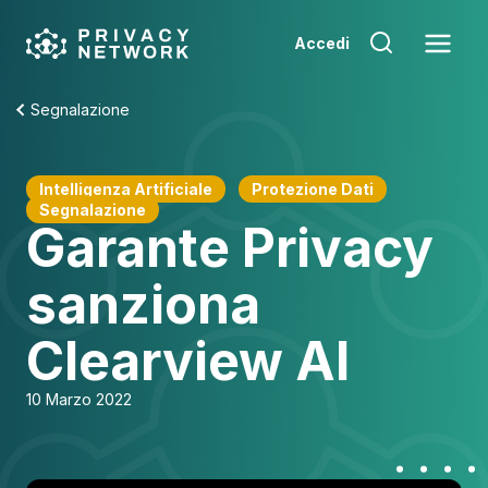
Skip
to
Accedi
content
Segnalazione
Intelligenza Artificiale
Protezione Dati
Segnalazione
Garante Privacy
sanziona
Clearview AI
10 Marzo 2022