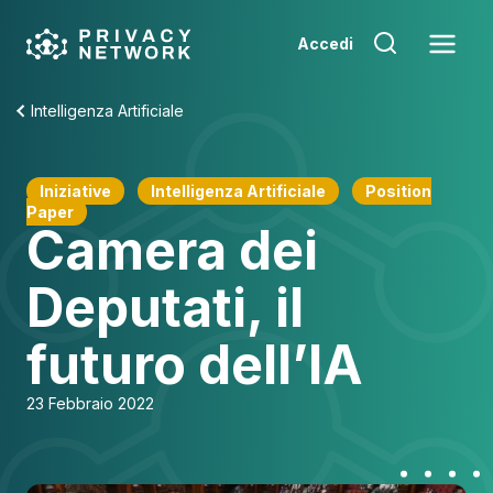
Skip
to
Accedi
content
Intelligenza Artificiale
Iniziative
Intelligenza Artificiale
Position
Paper
Camera dei
Deputati, il
futuro dell’IA
23 Febbraio 2022