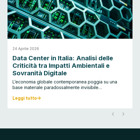
24 Aprile 2026
Data Center in Italia: Analisi delle
Criticità tra Impatti Ambientali e
Sovranità Digitale
L’economia globale contemporanea poggia su una
base materiale paradossalmente invisibile…
Leggi tutto
D
a
t
a
C
e
n
t