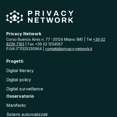
e
r
i
n
I
t
a
Privacy Network
l
Corso Buenos Aires n. 77 -20124 Milano (MI) | Tel
+39 02
i
8239 7163
| Fax +39 02 1234567
a
P.IVA IT11325330964 |
contatti@privacy-network.it
:
A
Progetti
n
a
Digital literacy
l
i
Digital policy
s
i
Digital surveillance
d
e
Osservatorio
l
l
Manifesto
e
C
Sistemi automatizzati