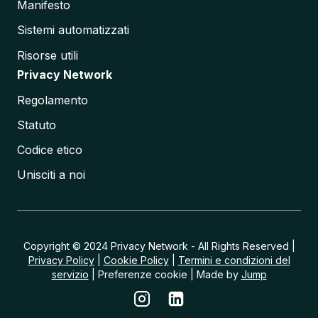
Manifesto
e
C
Sistemi automatizzati
r
i
Risorse utili
t
Privacy Network
i
c
Regolamento
i
t
Statuto
à
t
Codice etico
r
a
Unisciti a noi
I
m
p
a
t
t
Copyright © 2024 Privacy Network - All Rights Reserved |
i
Privacy Policy
|
Cookie Policy
|
Termini e condizioni del
A
servizio
| Preferenze cookie | Made by
Jump
m
b
i