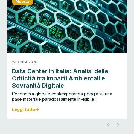
Novità
24 Aprile 2026
Data Center in Italia: Analisi delle
Criticità tra Impatti Ambientali e
Sovranità Digitale
L’economia globale contemporanea poggia su una
base materiale paradossalmente invisibile…
Leggi tutto
D
a
t
a
C