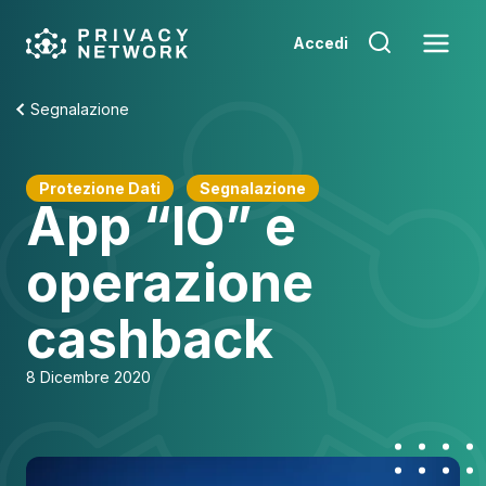
Skip
to
Accedi
content
Segnalazione
Protezione Dati
Segnalazione
App “IO” e
operazione
cashback
8 Dicembre 2020