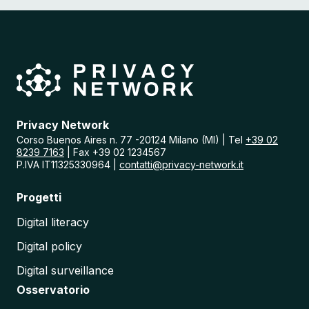
e
n
t
e
r
i
n
I
t
a
Privacy Network
l
Corso Buenos Aires n. 77 -20124 Milano (MI) | Tel
+39 02
i
8239 7163
| Fax +39 02 1234567
a
P.IVA IT11325330964 |
contatti@privacy-network.it
:
A
Progetti
n
a
Digital literacy
l
i
Digital policy
s
i
Digital surveillance
d
e
Osservatorio
l
l