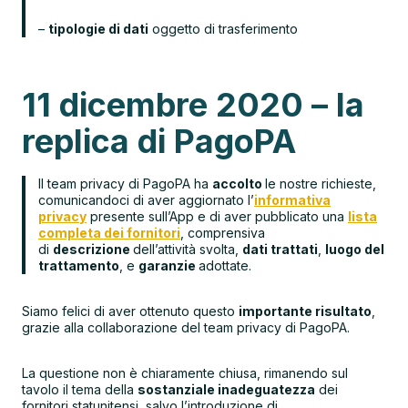
–
tipologie di dati
oggetto di trasferimento
11 dicembre 2020 – la
replica di PagoPA
Il team privacy di PagoPA ha
accolto
le nostre richieste,
comunicandoci di aver aggiornato l’
informativa
privacy
presente sull’App e di aver pubblicato una
lista
completa dei fornitori
, comprensiva
di
descrizione
dell’attività svolta,
dati trattati
,
luogo del
trattamento
, e
garanzie
adottate.
Siamo felici di aver ottenuto questo
importante risultato
,
grazie alla collaborazione del team privacy di PagoPA.
La questione non è chiaramente chiusa, rimanendo sul
tavolo il tema della
sostanziale inadeguatezza
dei
fornitori statunitensi, salvo l’introduzione di