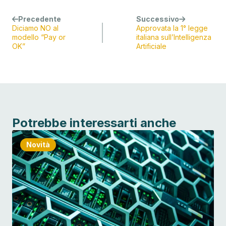
Precedente
Successivo
Diciamo NO al
Approvata la 1° legge
modello “Pay or
italiana sull’Intelligenza
OK”
Artificiale
Potrebbe interessarti anche
Novità