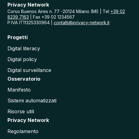
a
Privacy Network
l
Corso Buenos Aires n. 77 -20124 Milano (MI) | Tel
+39 02
i
8239 7163
| Fax +39 02 1234567
a
P.IVA IT11325330964 |
contatti@privacy-network.it
:
A
Progetti
n
a
Digital literacy
l
i
Digital policy
s
i
Digital surveillance
d
e
Osservatorio
l
l
Manifesto
e
C
Sistemi automatizzati
r
i
Risorse utili
t
Privacy Network
i
c
Regolamento
i
t