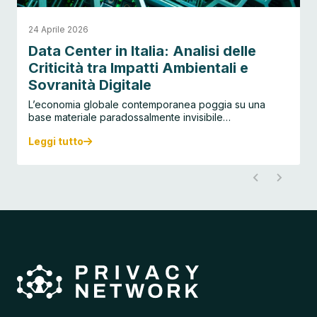
24 Aprile 2026
Data Center in Italia: Analisi delle
Criticità tra Impatti Ambientali e
Sovranità Digitale
L’economia globale contemporanea poggia su una
base materiale paradossalmente invisibile…
Leggi tutto
D
a
t
a
C
e
n
t
e
r
i
n
I
t