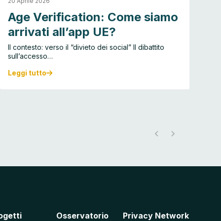
20 Aprile 2026
30
Age Verification: Come siamo
C
arrivati all’app UE?
d
Il contesto: verso il “divieto dei social” Il dibattito
Se
sull’accesso…
la
Leggi tutto
Le
A
C
g
h
e
a
V
t
e
c
r
o
i
n
f
t
i
r
c
o
a
l
t
1
i
.
o
0
n
:
:
c
ogetti
Osservatorio
Privacy Network
C
o