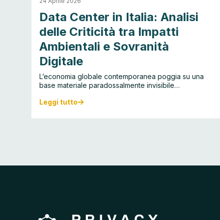
24 Aprile 2026
ia
Data Center in Italia: Analisi
delle Criticità tra Impatti
Ambientali e Sovranità
Digitale
L’economia globale contemporanea poggia su una
base materiale paradossalmente invisibile…
Leggi tutto
D
a
t
a
C
e
n
t
e
r
i
n
I