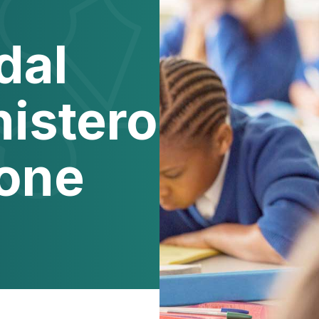
dal
nistero
ione