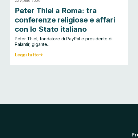
22 Aprile 2026
Peter Thiel a Roma: tra
conferenze religiose e affari
con lo Stato italiano
Peter Thiel, fondatore di PayPal e presidente di
Palantir, gigante…
Leggi tutto
P
e
t
e
r
T
h
i
e
l
a
R
o
m
Pr
a