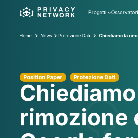
Skip
to
Progetti
Osservator
content
Home
News
Protezione Dati
Chiediamo la rimoz
Position Paper
Protezione Dati
Chiediamo 
rimozione 