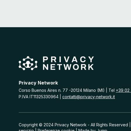
t
a
C
e
n
t
e
r
i
n
I
t
a
l
i
a
Privacy Network
:
Corso Buenos Aires n. 77 -20124 Milano (MI) | Tel
+39 02
A
P.IVA IT11325330964 |
contatti@privacy-network.it
n
a
l
i
s
i
Copyright © 2024 Privacy Network - All Rights Reserved 
d
servizio
| Preferenze cookie | Made by
Jump