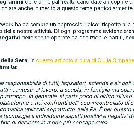
programmi
delle principali realtà candidate a ricoprire un
ne chiara anche in merito a questo tema particolarmente
work ha da sempre un approccio “laico” rispetto alla po
tto della nostra attività. Di ogni programma evidenziere
 negativi
delle scelte operate da coalizioni e partiti, nel
 della Sera
, in
questo articolo a cura di Giulia Cimpanel
imalta
:
a responsabilità di tutti, legislatori, aziende e singo
ti i contesti: al lavoro, a
scuola, in famiglia ma sopr
purtroppo, in generale, si parla poco di diritto all’us
 piattaforme o nei confronti dell’ uso incontrollato di s
utomatica utilizzati soprattutto dalle Pa. È per ques
tecnologie e individuare aspetti positivi e negativi del
al fine di decidere in modo più consapevole»