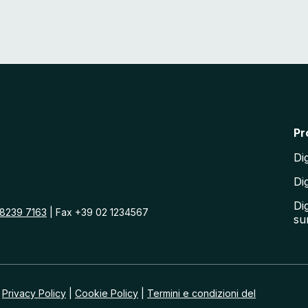
r
T
h
i
e
l
a
R
o
m
Pr
a
:
Dig
t
r
Dig
a
c
Dig
o
 8239 7163
| Fax +39 02 1234567
su
n
f
e
r
e
n
|
Privacy Policy
|
Cookie Policy
|
Termini e condizioni del
z
e