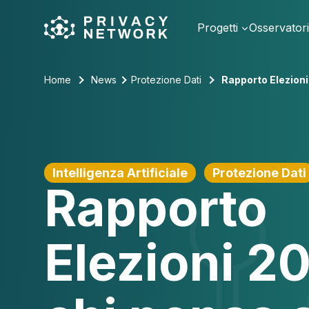
Skip
to
Progetti
Osservator
content
Home
News
Protezione Dati
Rapporto Elezioni
Intelligenza Artificiale
Protezione Dati
Rapporto
Elezioni 2