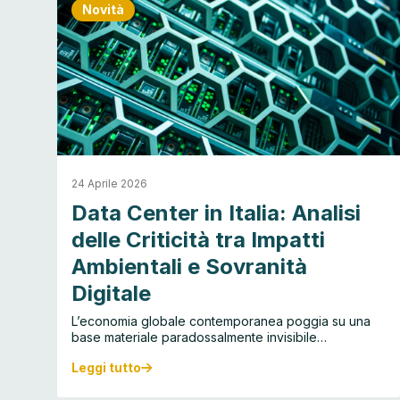
Novità
24 Aprile 2026
ia
Data Center in Italia: Analisi
delle Criticità tra Impatti
Ambientali e Sovranità
Digitale
L’economia globale contemporanea poggia su una
base materiale paradossalmente invisibile…
Leggi tutto
D
a