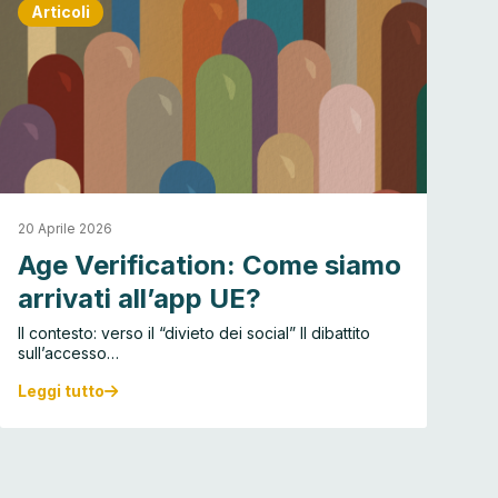
Articoli
20 Aprile 2026
30
Age Verification: Come siamo
C
arrivati all’app UE?
d
Il contesto: verso il “divieto dei social” Il dibattito
Se
sull’accesso…
la
Leggi tutto
Le
A
C
g
h
e
a
V
t
e
c