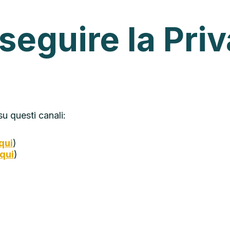
seguire la Pri
su questi canali:
qui
)
 qui
)