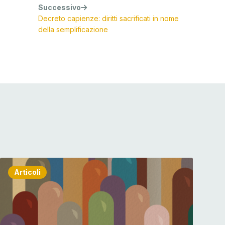
Successivo
Decreto capienze: diritti sacrificati in nome
della semplificazione
Articoli