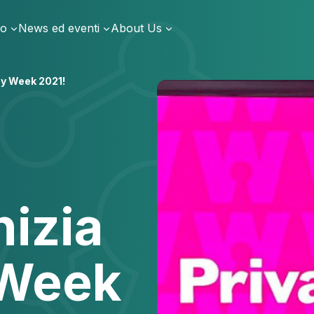
io
News ed eventi
About Us
acy Week 2021!
nizia
 Week