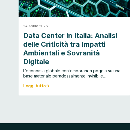
24 Aprile 2026
ia
Data Center in Italia: Analisi
delle Criticità tra Impatti
Ambientali e Sovranità
Digitale
L’economia globale contemporanea poggia su una
base materiale paradossalmente invisibile…
Leggi tutto
D
a
t
a
C
e
n
t
e