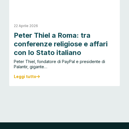
22 Aprile 2026
Peter Thiel a Roma: tra
conferenze religiose e affari
con lo Stato italiano
Peter Thiel, fondatore di PayPal e presidente di
Palantir, gigante…
Leggi tutto
P
e
t
e
r
T
h
i
e
l