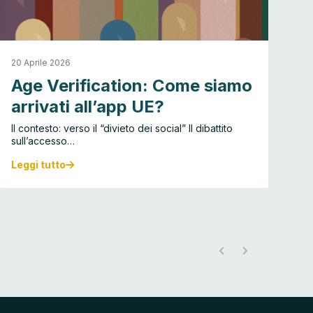
20 Aprile 2026
30
Age Verification: Come siamo
C
arrivati all’app UE?
d
Il contesto: verso il “divieto dei social” Il dibattito
Se
sull’accesso…
la
Leggi tutto
Le
A
C
g
h
e
a
V
t
e
c
r
o
i
n
f
t
i
r
c
o
a
l
t
1