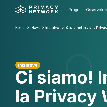
Skip
to
Progetti
Osservator
content
Home
News
Iniziative
Ci siamo! Inizia la Priv
Iniziative
Ci siamo! I
la Privacy