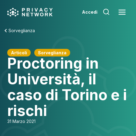
Skip
to
Accedi
content
Sorveglianza
Articoli
Sorveglianza
Proctoring in
Università, il
caso di Torino e i
rischi
31 Marzo 2021