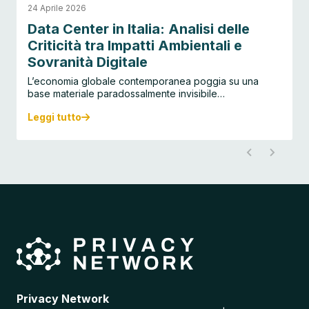
24 Aprile 2026
Data Center in Italia: Analisi delle
Criticità tra Impatti Ambientali e
Sovranità Digitale
L’economia globale contemporanea poggia su una
base materiale paradossalmente invisibile…
Leggi tutto
D
a
t
a
C
e
n
t
e
r
i
n
I
t
a
Privacy Network
l