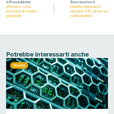
Precedente
Successivo
ePrivacy: cosa
Disinformazione e
non va e le nostre
sezione 230: serve un
proposte
cambiamento
Potrebbe interessarti anche
Novità