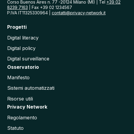
Corso Buenos Aires n. 77 -20124 Milano (MI) | Tel
+39 02
i
8239 7163
| Fax +39 02 1234567
a
P.IVA IT11325330964 |
contatti@privacy-network.it
:
A
Progetti
n
a
Digital literacy
l
i
Digital policy
s
i
Digital surveillance
d
e
Osservatorio
l
l
Manifesto
e
C
Sistemi automatizzati
r
i
Risorse utili
t
Privacy Network
i
c
Regolamento
i
t
Statuto
à