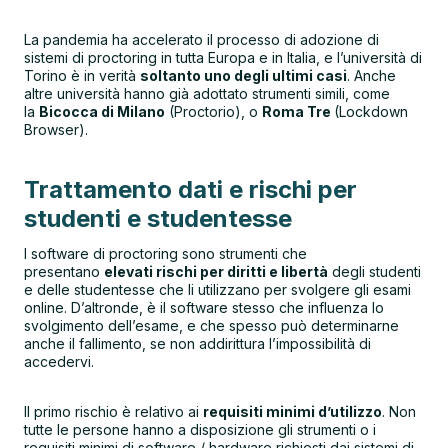
La pandemia ha accelerato il processo di adozione di
sistemi di proctoring in tutta Europa e in Italia, e l’università di
Torino è in verità
soltanto uno degli ultimi casi
. Anche
altre università hanno già adottato strumenti simili, come
la
Bicocca di Milano
(Proctorio), o
Roma Tre
(Lockdown
Browser).
Trattamento dati e rischi per
studenti e studentesse
I software di proctoring sono strumenti che
presentano
elevati rischi per diritti e libertà
degli studenti
e delle studentesse che li utilizzano per svolgere gli esami
online. D’altronde, è il software stesso che influenza lo
svolgimento dell’esame, e che spesso può determinarne
anche il fallimento, se non addirittura l’impossibilità di
accedervi.
Il primo rischio è relativo ai
requisiti minimi d’utilizzo
. Non
tutte le persone hanno a disposizione gli strumenti o i
requisiti minimi di software / hardware richiesti dai sistemi di