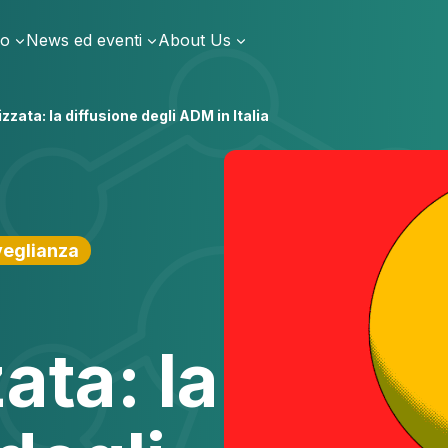
io
News ed eventi
About Us
zata: la diffusione degli ADM in Italia
veglianza
ata: la