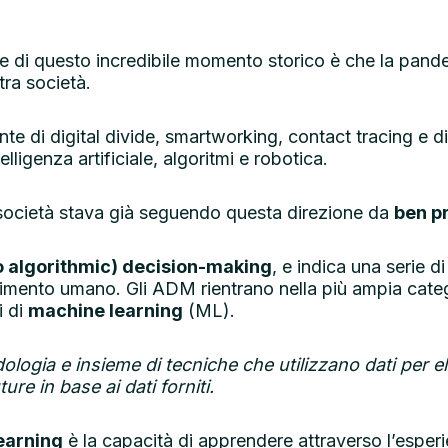
e di questo incredibile momento storico è che la pan
tra società.
te di digital divide, smartworking, contact tracing e d
ligenza artificiale, algoritmi e robotica.
a società stava già seguendo questa direzione da
ben p
 algorithmic) decision-making
, e indica una serie d
mento umano. Gli ADM rientrano nella più ampia categori
i di
machine learning
(ML).
ologia e insieme di tecniche che utilizzano dati per 
ure in base ai dati forniti.
earning
è la capacità di apprendere attraverso l’esper