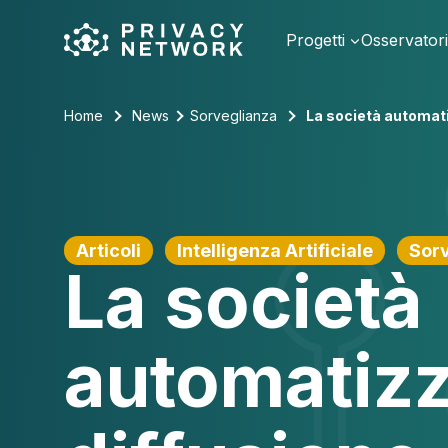
Skip
to
Progetti
Osservator
content
Home
News
Sorveglianza
La società automatiz
Articoli
Intelligenza Artificiale
Sor
La società
automatizz