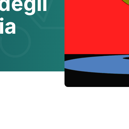
degli
ia