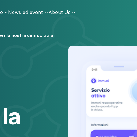
io
News ed eventi
About Us
per la nostra democrazia
n
 la