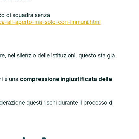
co di squadra senza
oca-all-aperto-ma-solo-con-immuni.html
 nel silenzio delle istituzioni, questo sta già
hi è una
compressione ingiustificata delle
derazione questi rischi durante il processo di