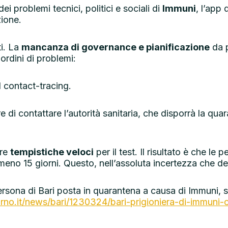
i problemi tecnici, politici e sociali di
Immuni
, l’app 
zione.
ti. La
mancanza di governance e pianificazione
da p
rdini di problemi:
l contact-tracing.
 di contattare l’autorità sanitaria, che disporrà la qua
ire
tempistiche veloci
per il test. Il risultato è che le
meno 15 giorni. Questo, nell’assoluta incertezza che der
persona di Bari posta in quarantena a causa di Immuni, s
no.it/news/bari/1230324/bari-prigioniera-di-immuni-