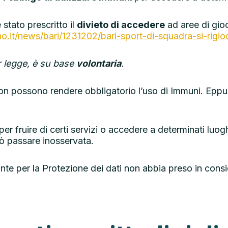
stato prescritto il
divieto di accedere
ad aree di gio
.it/news/bari/1231202/bari-sport-di-squadra-si-rigi
er legge, è su base
volontaria
.
on possono rendere obbligatorio l’uso di Immuni. Eppure,
er fruire di certi servizi o accedere a determinati luog
uò passare inosservata.
nte per la Protezione dei dati non abbia preso in consi