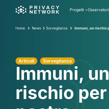
Skip
to
Progetti
Osservator
content
Home
News
Sorveglianza
Immuni, un rischio 
Articoli
Sorveglianza
Immuni, u
rischio per