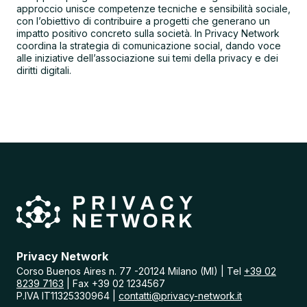
approccio unisce competenze tecniche e sensibilità sociale,
con l’obiettivo di contribuire a progetti che generano un
impatto positivo concreto sulla società. In Privacy Network
coordina la strategia di comunicazione social, dando voce
alle iniziative dell’associazione sui temi della privacy e dei
diritti digitali.
Privacy Network
Corso Buenos Aires n. 77 -20124 Milano (MI) | Tel
+39 02
8239 7163
| Fax +39 02 1234567
P.IVA IT11325330964 |
contatti@privacy-network.it