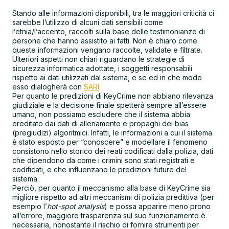
Stando alle informazioni disponibili, tra le maggiori criticità ci
sarebbe l’utilizzo di alcuni dati sensibili come
l’etnia/l’accento, raccolti sulla base delle testimonianze di
persone che hanno assistito ai fatti. Non è chiaro come
queste informazioni vengano raccolte, validate e filtrate.
Ulteriori aspetti non chiari riguardano le strategie di
sicurezza informatica adottate, i soggetti responsabili
rispetto ai dati utilizzati dal sistema, e se ed in che modo
esso dialogherà con
SARI
.
Per quanto le predizioni di KeyCrime non abbiano rilevanza
giudiziale e la decisione finale spetterà sempre all’essere
umano, non possiamo escludere che il sistema abbia
ereditato dai dati di allenamento e propaghi dei bias
(pregiudizi) algoritmici. Infatti, le informazioni a cui il sistema
è stato esposto per “conoscere” e modellare il fenomeno
consistono nello storico dei reati codificati dalla polizia, dati
che dipendono da come i crimini sono stati registrati e
codificati, e che influenzano le predizioni future del
sistema.
Perciò, per quanto il meccanismo alla base di KeyCrime sia
migliore rispetto ad altri meccanismi di polizia predittiva (per
esempio l’
hot-spot analysis
) e possa apparire meno prono
all’errore, maggiore trasparenza sul suo funzionamento è
necessaria, nonostante il rischio di fornire strumenti per