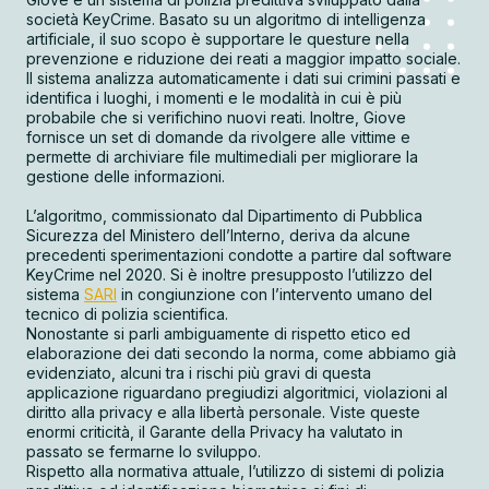
società KeyCrime. Basato su un algoritmo di intelligenza
artificiale, il suo scopo è supportare le questure nella
prevenzione e riduzione dei reati a maggior impatto sociale.
Il sistema analizza automaticamente i dati sui crimini passati e
identifica i luoghi, i momenti e le modalità in cui è più
probabile che si verifichino nuovi reati. Inoltre, Giove
fornisce un set di domande da rivolgere alle vittime e
permette di archiviare file multimediali per migliorare la
gestione delle informazioni.
L’algoritmo, commissionato dal Dipartimento di Pubblica
Sicurezza del Ministero dell’Interno, deriva da alcune
precedenti sperimentazioni condotte a partire dal software
KeyCrime nel 2020. Si è inoltre presupposto l’utilizzo del
sistema
SARI
in congiunzione con l’intervento umano del
tecnico di polizia scientifica.
Nonostante si parli ambiguamente di rispetto etico ed
elaborazione dei dati secondo la norma, come abbiamo già
evidenziato, alcuni tra i rischi più gravi di questa
applicazione riguardano pregiudizi algoritmici, violazioni al
diritto alla privacy e alla libertà personale. Viste queste
enormi criticità, il Garante della Privacy ha valutato in
passato se fermarne lo sviluppo.
Rispetto alla normativa attuale, l’utilizzo di sistemi di polizia