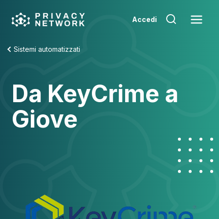
Skip
to
Accedi
content
Sistemi automatizzati
Da KeyCrime a
Giove