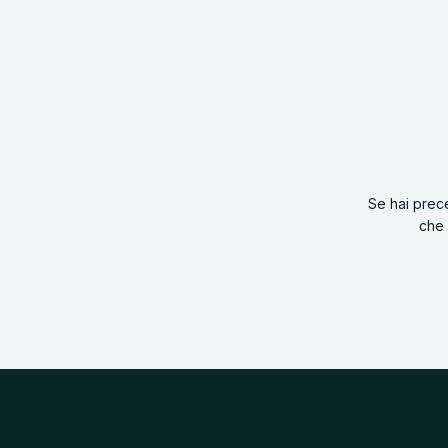
o
Se hai prec
che 