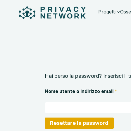
Skip
to
Progetti
Osse
content
Hai perso la password? Inserisci il 
R
Nome utente o indirizzo email
*
i
c
h
i
e
s
Resettare la password
t